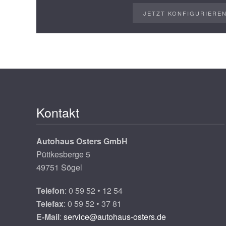
JETZT KONFIGURIERE
Kontakt
Autohaus Osters GmbH
Püttkesberge 5
49751 Sögel
Telefon
: 0 59 52 • 12 54
Telefax
: 0 59 52 • 37 81
E-Mail
:
service@autohaus-osters.de